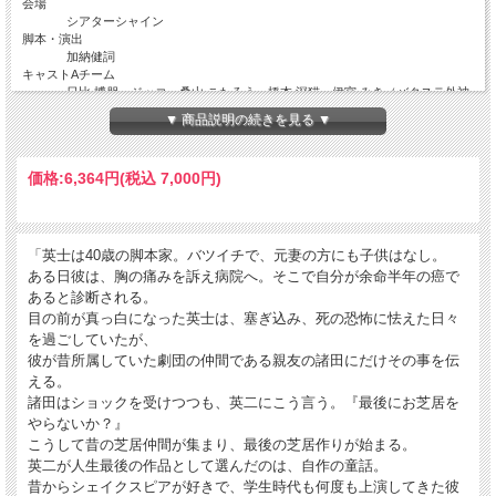
会場
シアターシャイン
脚本・演出
加納健詞
キャストAチーム
日比 博朋、ジッコ、桑山 こたろう、橋本 深猫、伊宮 みき（バクステ外神
田一丁目）、小嶋 美奈子、夏目 祐里、斉藤 賢、吉井 元、柾木 信広、逢坂
▼ 商品説明の続きを見る ▼
麻耶、宮澤 賢司
キャストBチーム
加納 健詞、多賀 啓史、大塚 真矢、芳月 実桜、田中 柚香、小代 恵子、大
価格:
6,364円
(税込 7,000円)
城 綾乃、栗須 慎一朗、中沢 徳人、梅木 駿、木崎 亜美 、戸川 健次
「英士は40歳の脚本家。バツイチで、元妻の方にも子供はなし。
ある日彼は、胸の痛みを訴え病院へ。そこで自分が余命半年の癌で
あると診断される。
目の前が真っ白になった英士は、塞ぎ込み、死の恐怖に怯えた日々
を過ごしていたが、
彼が昔所属していた劇団の仲間である親友の諸田にだけその事を伝
える。
諸田はショックを受けつつも、英二にこう言う。『最後にお芝居を
やらないか？』
こうして昔の芝居仲間が集まり、最後の芝居作りが始まる。
英二が人生最後の作品として選んだのは、自作の童話。
昔からシェイクスピアが好きで、学生時代も何度も上演してきた彼