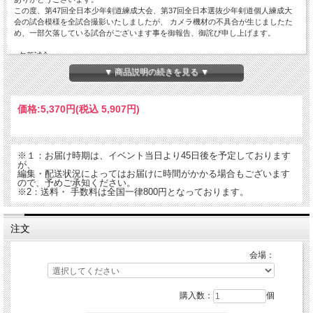
この度、第47回全日本少年剣道練成大会、第37回全日本選抜少年剣道個人練成大
会の試合模様を全試合撮影いたしましたが、 カメラ機材の不具合が生じましたた
め、一部欠落している試合がございます事を御報告、御詫び申し上げます。
■欠落試合
・中学生団体の部 第4会場 ⇒7試合分
▼ 商品説明の続きを見る ▼
上記該当試合に関しましては素材が一部欠落しているため、当DVDに全試合を映像
化することが困難な状況でございます。
価格:
5,370円
(税込 5,907円)
該当商品に関しましては
該当試合以外の集約パッケージ化を行い、\1,000割引
にて
ご提供させていただきます。
該当試合の詳細は
『トーナメント表はこちら・・・』
のページに記載いたしており
ますのでご確認いただき、 ご不明点等ございましたら当DVD販売サイト運営会社
※１：お届け時期は、イベント当日より45日後を予定しております
㈱メディア・ゲート・ジャパンまで お問い合わせいただきます様、よろしくお願
が、
い申し上げます。
編集・配送状況によってはお届けに時間がかかる場合もございます
ので、予めご承知ください。
今回の機材不具合の原因究明を行うと共に、来年度以降の大会DVD制作の対策を練
※2：送料・ 手数料は全国一律800円となっております。
り、 皆様によりご満足いただけるコンテンツを提供していきたいと考えておりま
す。
略儀ではございますが、取り急ぎ文面にてお詫び申し上げます。
注文
今後とも変わらぬ 御愛好のほどよろしくお願い申し上げます。
会場：
今大会の中学生団体戦を会場ごとに、1回戦～コート決勝までの試合の模様をＤＶ
Ｄ4本セットにて販売開始。
一生に一度しかないこの瞬間をプロのカメラ機材で納めました。開閉会式シーンな
ども満載です。道場名紹介テロップ付
購入数：
個
※第1会場～第16会場をお選びください