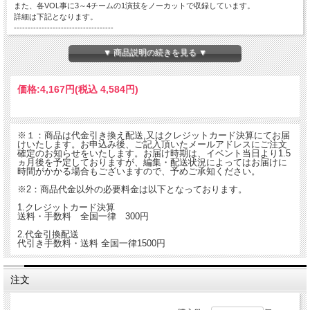
また、各VOL事に3～4チームの1演技をノーカットで収録しています。
詳細は下記となります。
------------------------------------
１．創作太鼓衆美らさ ２．さいたまエイサー隊 紫 ３．琉球旗頭曾
▼ 商品説明の続きを見る ▼
価格:
4,167円
(税込 4,584円)
※１：商品は代金引き換え配送,又はクレジットカード決算にてお届
けいたします。お申込み後、ご記入頂いたメールアドレスにご注文
確定のお知らせをいたします。お届け時期は、イベント当日より1.5
ヵ月後を予定しておりますが、編集・配送状況によってはお届けに
時間がかかる場合もございますので、予めご承知ください。
※2：商品代金以外の必要料金は以下となっております。
1.クレジットカード決算
送料・手数料 全国一律 300円
2.代金引換配送
代引き手数料・送料 全国一律1500円
注文