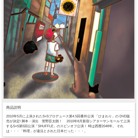
商品説明
2010年5月に上演されたS×Sプロデュース第4.5回番外公演 「ひまわり」の DVD販
売が決定! 脚本・演出 菅野臣太朗！ 2010年8月新宿シアターサンモールで上演
するS×S第5回公演「SHUFFLE」のスピンオフ公演！ 時は西暦2048年。 それ
は・・・「料理」が違法とされた日本だった・・・。