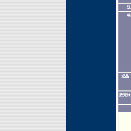
送
発
返品
販売終