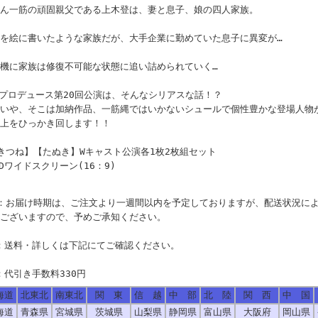
ん一筋の頑固親父である上木登は、妻と息子、娘の四人家族。
を絵に書いたような家族だが、大手企業に勤めていた息子に異変が…
機に家族は修復不可能な状態に追い詰められていく…
Nプロデュース第20回公演は、そんなシリアスな話！？
いや、そこは加納作品、一筋縄ではいかないシュールで個性豊かな登場人物
上をひっかき回します！！
きつね】【たぬき】Wキャスト公演各1枚2枚組セット
VDワイドスクリーン(16：9)
：お届け時期は、ご注文より一週間以内を予定しておりますが、配送状況に
ございますので、予めご承知ください。
：送料・詳しくは下記にてご確認ください。
：代引き手数料330円
海道
北東北
南東北
関 東
信 越
中 部
北 陸
関 西
中 国
海道
青森県
宮城県
茨城県
山梨県
静岡県
富山県
大阪府
岡山県