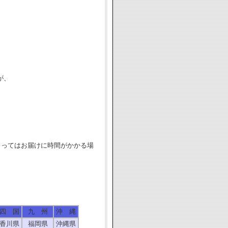
が、
よってはお届けに時間がかかる場
四 国
九 州
沖 縄
香川県
福岡県
沖縄県