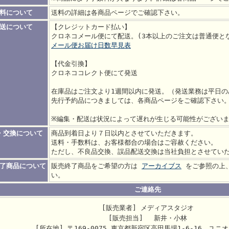
料について
送料の詳細は各商品ページでご確認下さい。
送について
【クレジットカード払い】
クロネコメール便にて配送。(3本以上のご注文は普通便と
メール便お届け日数早見表
【代金引換】
クロネココレクト便にて発送
在庫品はご注文より1週間以内に発送。（発送業務は平日の
先行予約品につきましては、各商品ページをご確認下さい
※編集・配送は状況によって遅れが生じる可能性がござい
・交換について
商品到着日より７日以内とさせていただきます。
送料・手数料は、お客様都合の場合はご容赦ください。
ただし、不良品交換、誤品配送交換は当社負担とさせてい
了商品について
販売終了商品をご希望の方は
アーカイブス
をご参照の上
い。
ご連絡先
[販売業者] メディアスタジオ
[販売担当] 新井・小林
[所在地] 〒169-0075 東京都新宿区高田馬場1-6-16 ユニオ