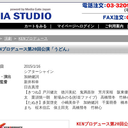
カートをみる
｜
マイページへログイン
｜
ご利用案内
>
演劇
>
KENプロデュース
ENプロデュース第20回公演「うどん」
日
2015/1/16
シアターシャイン
・演出
加納健詞
監督
新井和幸
日吉真澄
【きつね】戸川健次 徳川美妃 鬼満昌弥 芳月実桜 阪東優
太 栗須慎一朗 射場みのる(杉並ファイブ) 高橋彗冬 竹林
【たぬき】多賀啓史 小嶋美奈子 加納健詞 千葉萌香 橋本
まち 柾木信広 保土田充 高橋彗冬 竹林心
KENプロデュース第20回