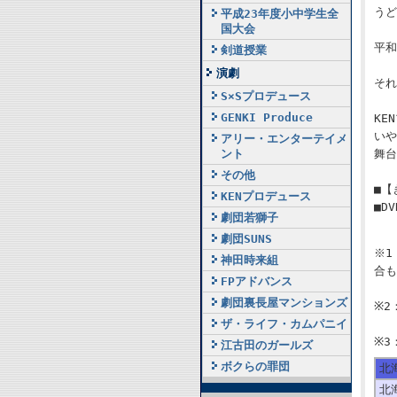
うど
平成23年度小中学生全
国大会
平和
剣道授業
演劇
それ
S×Sプロデュース
GENKI Produce
KE
いや
アリー・エンターテイメ
舞台
ント
その他
■【
KENプロデュース
■D
劇団若獅子
劇団SUNS
※1
神田時来組
合も
FPアドバンス
劇団裏長屋マンションズ
※2
ザ・ライフ・カムパニイ
※3
江古田のガールズ
ボクらの罪団
北
北