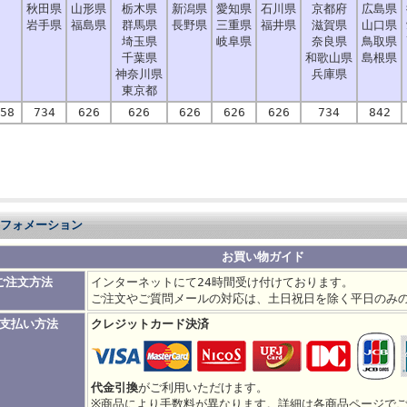
秋田県
山形県
栃木県
新潟県
愛知県
石川県
京都府
広島県
岩手県
福島県
群馬県
長野県
三重県
福井県
滋賀県
山口県
埼玉県
岐阜県
奈良県
鳥取県
千葉県
和歌山県
島根県
神奈川県
兵庫県
東京都
58
734
626
626
626
626
626
734
842
フォメーション
お買い物ガイド
ご注文方法
インターネットにて24時間受け付けております。
ご注文やご質問メールの対応は、土日祝日を除く平日のみ
支払い方法
クレジットカード決済
代金引換
がご利用いただけます。
※商品により手数料が異なります。詳細は各商品ページで