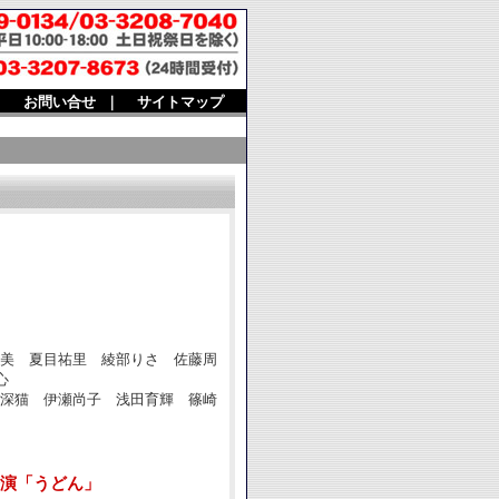
｜
お問い合せ
｜
サイトマップ
美 夏目祐里 綾部りさ 佐藤周
心
深猫 伊瀬尚子 浅田育輝 篠崎
公演「うどん」