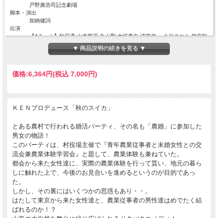
戸野廣浩司記念劇場
脚本・演出
加納健詞
出演
【Aチーム】秋田勇 山本哲平 丸山剛 大塚真矢 清家伸一 小川タケル 相座聡
橋本直也 久連山隆太 暁 雅火 西谷桃子 芳月実桜 風間由実 小林未往 保土田
▼ 商品説明の続きを見る ▼
美幸 大山アキ 三田あい 岡田千鶴 理香子 関友里恵 大樹 松本渉
【Bチーム】秋田勇 江畑浩規 丸山剛 鈴木俊哉 清家 伸一 阿部博明 相座 聡
本間優太 久連山隆太 多賀啓史 西谷桃子 白城華奈 風間由実 宮本杏子 保土
価格:
6,364円
(税込 7,000円)
田美幸 北原愛加 三田あい 小嶋美奈子 理香子 夏目祐里 大樹 豊田幸樹
【Cチーム】秋田勇 山本哲平(Ca) 柾木信広(Cb) 丸山剛 鬼満昌弥 清家伸一
吉井元 相座聡 戸田健太 久連山隆太 栗須慎一朗 西谷桃子 林友紀 風間由実
永長之衣 保土田美幸 橋本深猫 三田あい 馬場莉乃 理香子 鵜野香織 大樹 橋
本直也
ＫＥＮプロデュース「秋のスイカ」
とある農村で行われる婚活パーティ、その名も「農婚」に参加した
男女の物語！
このパーティは、村役場主催で『青年農業従事者と未婚女性との交
流会兼農業体験学習会』と題して、農業体験も兼ねていた。
都会から来た女性達に、実際の農業体験を行って貰い、地元の暮ら
しに触れた上で、今後のお見合いを進めるというのが目的であっ
た。
しかし、その裏にはいくつかの思惑もあり・・。
はたして東京から来た女性達と、農業従事者の男性達はめでたく結
ばれるのか！？