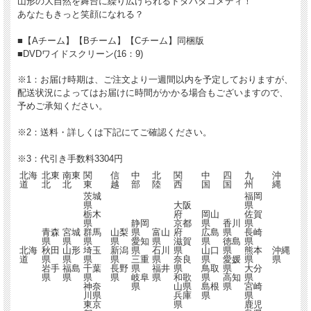
山形の大自然を舞台に繰り広げられるドタバタコメディ！
あなたもきっと笑顔になれる？
■【Aチーム】【Bチーム】【Cチーム】同梱版
■DVDワイドスクリーン(16：9)
※1：お届け時期は、ご注文より一週間以内を予定しておりますが、
配送状況によってはお届けに時間がかかる場合もございますので、
予めご承知ください。
※2：送料・詳しくは下記にてご確認ください。
※3：代引き手数料3304円
北海
北東
南東
関
信
中
北
関
中
四
九
沖
道
北
北
東
越
部
陸
西
国
国
州
縄
茨城
福岡
県
大阪
県
栃木
府
岡山
佐賀
県
静岡
京都
県
香川
県
青森
宮城
群馬
山梨
県
富山
府
広島
県
長崎
県
県
県
県
愛知
県
滋賀
県
徳島
県
北海
秋田
山形
埼玉
新潟
県
石川
県
山口
県
熊本
沖縄
道
県
県
県
県
三重
県
奈良
県
愛媛
県
県
岩手
福島
千葉
長野
県
福井
県
鳥取
県
大分
県
県
県
県
岐阜
県
和歌
県
高知
県
神奈
県
山県
島根
県
宮崎
川県
兵庫
県
県
東京
県
鹿児