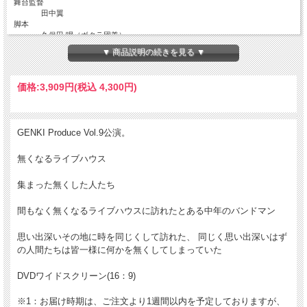
舞台監督
田中翼
脚本
久保田 唱（ボクラ団義）
演出
▼ 商品説明の続きを見る ▼
西秋元喜
出演
東川真之 戸谷和恵 フォンチー 藤森麻由 熊谷知花 小林亜美 政重友
価格:
3,909円
(税込 4,300円)
紀 知幸 三井太一 岡村まきすけ
田中しげ美
西秋元喜
GENKI Produce Vol.9公演。
無くなるライブハウス
集まった無くした人たち
間もなく無くなるライブハウスに訪れたとある中年のバンドマン
思い出深いその地に時を同じくして訪れた、 同じく思い出深いはず
の人間たちは皆一様に何かを無くしてしまっていた
DVDワイドスクリーン(16：9)
※1：お届け時期は、ご注文より1週間以内を予定しておりますが、