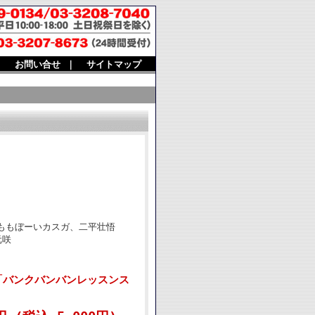
｜
お問い合せ
｜
サイトマップ
美、ももぼーいカスガ、二平壮悟
元咲
「バンクバンバンレッスンス