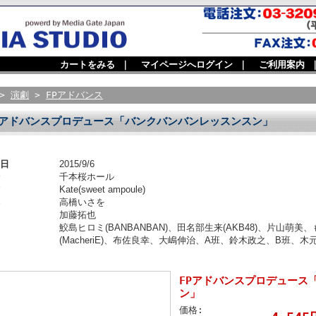
カートをみる
｜
マイページへログイン
｜
ご利用案内
>
演劇
>
FPアドバンス
Pアドバンスプロデュース「バンクバンバンレッスンスン」
日
2015/9/6
千本桜ホール
Kate(sweet ampoule)
高橋いさを
加藤拓也
鮫島ヒロミ(BANBANBAN)、田名部生来(AKB48)、片山萌
(MacheriE)、布佐良幸、大嶋伸治、A班、鈴木政之、B班、木
FPアドバンスプロデュース
ン」
価格: