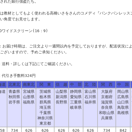
された銀行強盗たち。
は教材としてもよく使われる高橋いさをさんのコメディ『バンクバンレッス
い角度でお見せします。
VDワイドスクリーン(16：9)
：お届け時期は、ご注文より一週間以内を予定しておりますが、配送状況に
ございますので、予めご承知ください。
：送料・詳しくは下記にてご確認ください。
：代引き手数料324円
海道
北東北
南東北
関 東
信 越
中 部
北 陸
関 西
中 国
海道
青森県
宮城県
茨城県
山梨県
静岡県
富山県
大阪府
岡山県
秋田県
山形県
栃木県
新潟県
愛知県
石川県
京都府
広島県
岩手県
福島県
群馬県
長野県
三重県
福井県
滋賀県
山口県
埼玉県
岐阜県
奈良県
鳥取県
千葉県
和歌山県
島根県
神奈川県
兵庫県
東京都
58
734
626
626
626
626
626
734
842