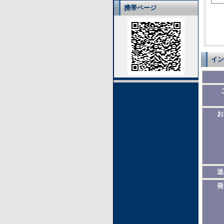
携帯ページ
イン
お
送
発