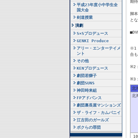
期待
平成23年度小中学生全
国大会
脚本
剣道授業
とな
演劇
■D
S×Sプロデュース
GENKI Produce
※1
アリー・エンターテイメ
ント
合も
その他
※2
KENプロデュース
劇団若獅子
※3
劇団SUNS
北
神田時来組
北
FPアドバンス
劇団裏長屋マンションズ
ザ・ライフ・カムパニイ
江古田のガールズ
ボクらの罪団
10