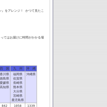
ン』をアレンジ！ かつて見たこ
よってはお届けに時間がかかる場
四 国
九 州
沖 縄
香川県
福岡県
沖縄県
徳島県
佐賀県
愛媛県
長崎県
高知県
熊本県
大分県
宮崎県
鹿児島県
842
1058
1339