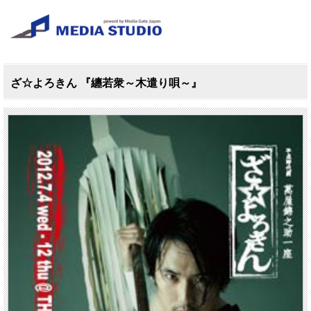
ざ☆よろきん 『纏若衆～木遣り唄～』