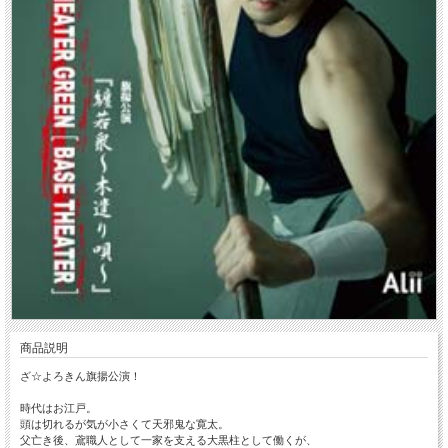
商品説明
ざ☆よろきん旗揚公演！
時代はお江戸。
頭は切れるが気が小さくて天邪鬼な寛太。
父亡き後、鳶職人として一家を支える大黒柱として働くが、