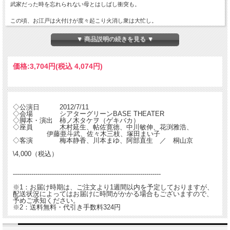
武家だった時を忘れられない母とはしばし衝突も。
この頃、お江戸は火付けが度々起こり火消し衆は大忙し。
一方、寛太の初恋の相手、小夜がお手伝いとして現れる。
▼ 商品説明の続きを見る ▼
気持ちを素直に表せない寛太は、小夜に辛く当たってしまう。
そんな中、火付けの下手人が小夜を連れ去ってしまう！
価格:
3,704円
(税込 4,074円)
どうする寛太！？
平成の世に贈る、人情時代劇エンターテイメント!
◇公演日　　　2012/7/11

DVDワイドスクリーン(16：9)
◇会場　　　　シアターグリーンBASE THEATER

◇脚本・演出　柿ノ木タケヲ（ゲキバカ）

◇座員　　　　木村延生、帖佐寛徳、中川敏伸、花渕雅浩、 

	　　  伊藤亜斗武、佐々木三枝、塚田まい子

◇客演　　　　梅本静香、川本まゆ、阿部直生　／　桐山京

------------------------------------------------------------------------
※1：お届け時期は、ご注文より1週間以内を予定しておりますが、
配送状況によってはお届けに時間がかかる場合もございますので、
予めご承知ください。
※2：送料無料・代引き手数料324円